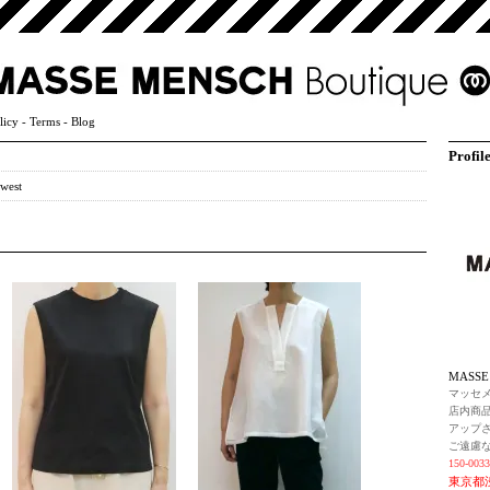
licy
-
Terms
-
Blog
Profil
west
MASS
マッセ
店内商
アップ
ご遠慮
150-0033
東京都渋