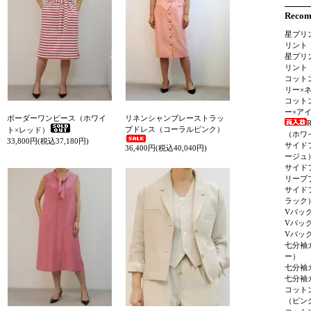
Reco
星プリ
リント 
星プリ
リント 
コット
リー×
コット
ー×ア
ボーダーワンピース（ホワイ
リネンシャンブレーストラッ
R
プドレス（コーラルピンク）
ト×レッド）
（ホワ
33,800円(税込37,180円)
サイド
36,400円(税込40,040円)
ージュ
サイド
リーブ
サイド
ラック
Vバッ
Vバッ
Vバッ
七分袖
ー）
七分袖
七分袖
コット
（ピン