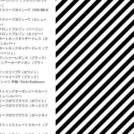
ハーフパンツ（ ブラック×ホワイ
ト）
チスリーブボクシーT（WH×BKボ
）
チスリーブボクシーT（カシュー
ン）
フロントブルゾン（ベージュ）
フロントブルゾン（ネイビー）
ボートネックギャザードレス（ネ
×シルバー）
ボートネックギャザードレス（ブ
×ベージュ）
プッシャーレギンス（ブラック）
クシアーカーディガン（ブラッ
ノースリーブT（ホワイト）
ノースリーブT（ブラック）
T シャツ 半袖 / Eiichi Kashimura
ストリングオーガンジースカート
リュ×シルバー）
リーブボウブラウス（ホワイト）
リーブボウブラウス（サックスブ
リーブボウブラウス（ダークネイ
スリットストレートスカート（ブ