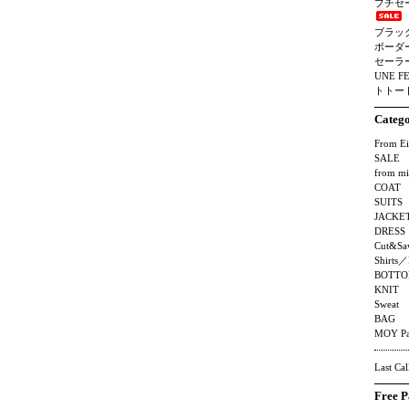
プチセ
ブラッ
ボーダ
セーラ
UNE F
トトート
Categ
From Ei
SALE
from mi
COAT
SUITS
JACKE
DRESS
Cut&Sa
Shirts／
BOTTO
KNIT
Sweat
BAG
MOY Pa
Last Cal
Free P