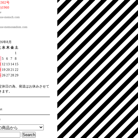
302号
3)1960
e
sse-
mensch.com
sse-
memorandom.com
026年8月
火
水
木
金
土
1
5
6
7
8
1
12
13
14
15
8
19
20
21
22
5
26
27
28
29
定休日の為、発送はお休みさせて
きます。
rt
h