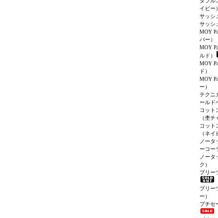
ダブル
イビー
サッシ
サッシ
MOY P
バー）
MOY P
ルド）
MOY P
ド）
MOY P
ー）
テクニ
ールド
コット
（杢チ
コット
（ネイ
ノータ
ーコー
ノータ
ク）
プリー
プリー
ー）
プチセ