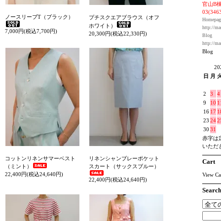
官山B棟
03(346
ノースリーブT（ブラック）
プチスクエアブラウス（オフ
Homepag
ホワイト）
http://ma
7,000円(税込7,700円)
20,300円(税込22,330円)
Blog
http://ma
Blog
2
日
月
2
3
4
9
10
1
16
17
1
23
24
2
30
31
赤字は
いただ
コットンリネンサマーベスト
リネンシャンブレーポケット
Cart
（ミント）
スカート（サックスブルー）
22,400円(税込24,640円)
View Ca
22,400円(税込24,640円)
Searc