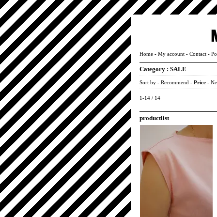
Home
-
My account
-
Contact
-
Po
Category :
SALE
Sort by -
Recommend
-
Price
-
Ne
1-14 / 14
productlist