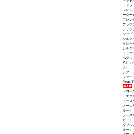
ドット
トドッ
フレン
ーダー
フレン
ブラウ
ジップ
ジップ
シルク
イビー
シルク
ラック
ペダル
Vネッ
ク）
シアー
シアー
Photo 
ドロー
（エク
ノース
ノース
ルー）
ノース
ビー）
ダブル
ルー）