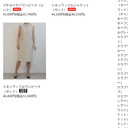
コット
（カー
プチセーラーワンピース（ピ
リネンワッフルジャケット
コット
ンク）
（サンド）
（チャ
41,600円(税込45,760円)
44,100円(税込48,510円)
オープ
オープ
オープ
ルグレ
スラブ
ト）
スラブ
ルー）
スラブ
ドラブ
スラブ
ン）
スラブ
スラブ
ー）
リネンワッフルワンピース
スラブ
（サンド）
ブ）
46,400円(税込51,040円)
スラブ
シアー
シアー
ワイト
ドット
ドット
ドット