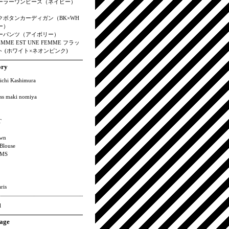
ーラーワンピース（ネイビー）
クボタンカーディガン（BK×WH
ー）
ーパンツ（アイボリー）
EMME EST UNE FEMME フラッ
 (ホワイト×ネオンピンク)
ory
ichi Kashimura
ss maki nomiya
T
wn
Blouse
MS
ris
l
age