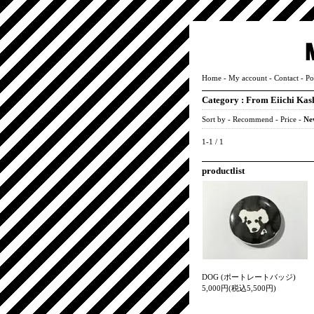
Home
-
My account
-
Contact
-
Po
Category :
From Eiichi Ka
Sort by -
Recommend
-
Price
-
Ne
1-1 / 1
productlist
DOG (ポートレートバッジ)
5,000円(税込5,500円)