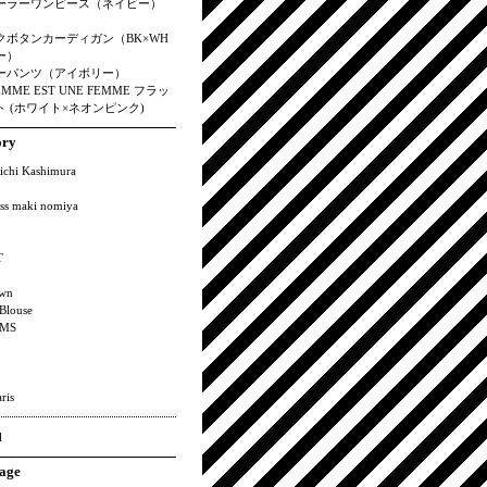
ーラーワンピース（ネイビー）
クボタンカーディガン（BK×WH
ー）
ーパンツ（アイボリー）
EMME EST UNE FEMME フラッ
 (ホワイト×ネオンピンク)
ory
ichi Kashimura
ss maki nomiya
T
wn
Blouse
MS
ris
l
age