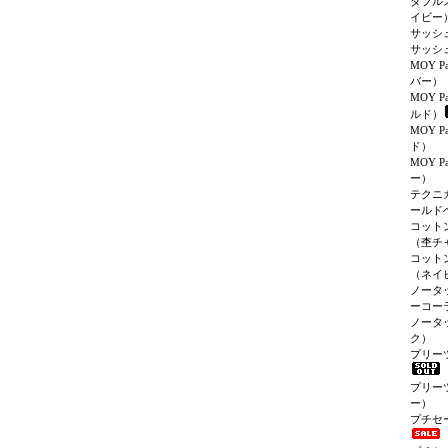
ダブル
イビー
サッシ
サッシ
MOY P
バー）
MOY P
ルド）
MOY P
ド）
MOY P
ー）
テクニ
ールド
コット
（杢チ
コット
（ネイ
ノータ
ーコー
ノータ
ク）
プリー
プリー
ー）
プチセ