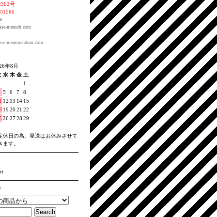
302号
3)1960
e
sse-
mensch.com
sse-
memorandom.com
026年8月
火
水
木
金
土
1
5
6
7
8
1
12
13
14
15
8
19
20
21
22
5
26
27
28
29
定休日の為、発送はお休みさせて
きます。
rt
h