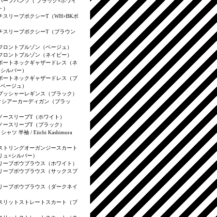
ハーフパンツ（ ブラック×ホワイ
ト）
チスリーブボクシーT（WH×BKボ
）
チスリーブボクシーT（ブラウン
）
フロントブルゾン（ベージュ）
フロントブルゾン（ネイビー）
ボートネックギャザードレス（ネ
×シルバー）
ボートネックギャザードレス（ブ
×ベージュ）
プッシャーレギンス（ブラック）
クシアーカーディガン（ブラッ
ノースリーブT（ホワイト）
ノースリーブT（ブラック）
T シャツ 半袖 / Eiichi Kashimura
ストリングオーガンジースカート
リュ×シルバー）
リーブボウブラウス（ホワイト）
リーブボウブラウス（サックスブ
リーブボウブラウス（ダークネイ
スリットストレートスカート（ブ