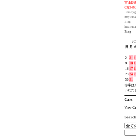
官山B棟
03(346
Homepag
http://ma
Blog
http://ma
Blog
2
日
月
2
3
4
9
10
1
16
17
1
23
24
2
30
31
赤字は
いただ
Cart
View Ca
Searc