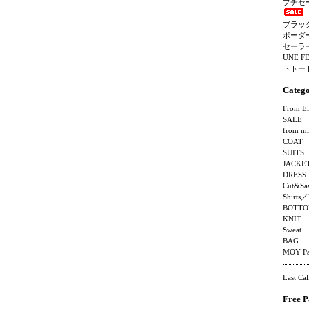
プチセ
ブラッ
ボーダ
セーラ
UNE F
トトート
Categ
From Ei
SALE
from mi
COAT
SUITS
JACKE
DRESS
Cut&Sa
Shirts／
BOTTO
KNIT
Sweat
BAG
MOY Pa
Last Cal
Free P