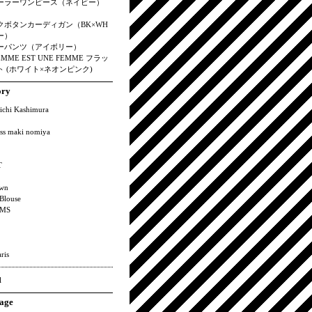
ーラーワンピース（ネイビー）
クボタンカーディガン（BK×WH
ー）
ーパンツ（アイボリー）
EMME EST UNE FEMME フラッ
 (ホワイト×ネオンピンク)
ory
ichi Kashimura
ss maki nomiya
T
wn
Blouse
MS
ris
l
age