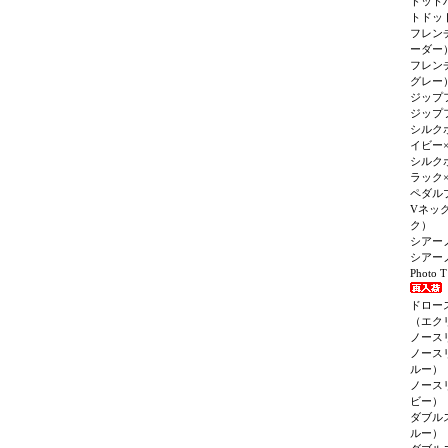
ドット
トドッ
フレン
ーダー
フレン
グレー
ジップ
ジップ
シルク
イビー
シルク
ラック
ペダル
Vネッ
ク）
シアー
シアー
Photo 
ドロー
（エク
ノース
ノース
ルー）
ノース
ビー）
ダブル
ルー）