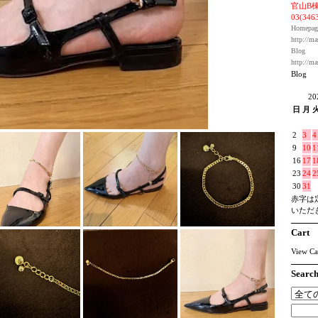
官山B棟
03(346
Homepag
http://ma
Blog
http://ma
Blog
2
日
月
2
3
4
9
10
1
16
17
1
23
24
2
30
31
赤字は
いただ
Cart
View Ca
Searc