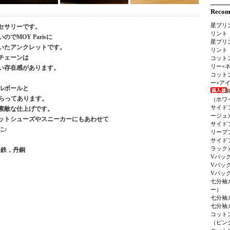
Reco
星プリ
セサリーです。
リント 
でMOY Parisに
星プリ
いたアンクレットです。
リント 
チェーンは
コット
リー×
い存在感があります。
コット
ー×ア
ルボールと
R
あしらってあります。
（ホワ
サイド
素敵な仕上げです。
ージュ
ットシューズやスニーカーにもあわせて
サイド
に♪
リーブ
サイド
ラック
,鉄，丹銅
Vバッ
Vバッ
Vバッ
七分袖
ー）
七分袖
七分袖
コット
（ピン