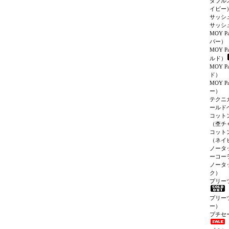
ダブル
イビー
サッシ
サッシ
MOY P
バー）
MOY P
ルド）
MOY P
ド）
MOY P
ー）
テクニ
ールド
コット
（杢チ
コット
（ネイ
ノータ
ーコー
ノータ
ク）
プリー
プリー
ー）
プチセ