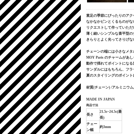
素足の季節にぴったりのアク
なかなかピンとくるものがないの
リクエストして作っていただ
薄く細いシンプルな喜平型の
きらりとよく光ってさりげな
チェーンの端には小さなメタ
MOY Paris のチャームが
動作で揺れてポイントになる
サンダルにはもちろん、フラ
夏のスタイリングのポイント
材質(チェーン) /アルミニウム
MADE IN JAPAN
商品寸法
21.5c~24.5c(最
長さ
長)
チェー
約3mm
ン幅