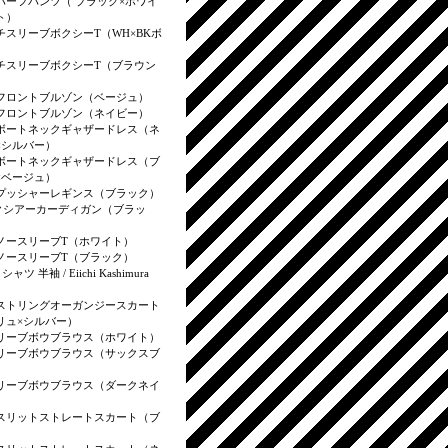
ハーフパンツ（ ブラック×ホワイ
ト）
チスリーブボクシーT（WH×BKボ
）
チスリーブボクシーT（ブラウン
）
フロントブルゾン（ベージュ）
フロントブルゾン（ネイビー）
ボートネックギャザードレス（ネ
×シルバー）
ボートネックギャザードレス（ブ
×ベージュ）
プッシャーレギンス（ブラック）
クシアーカーディガン（ブラッ
ノースリーブT（ホワイト）
ノースリーブT（ブラック）
T シャツ 半袖 / Eiichi Kashimura
ストリングオーガンジースカート
リュ×シルバー）
リーブボウブラウス（ホワイト）
リーブボウブラウス（サックスブ
リーブボウブラウス（ダークネイ
スリットストレートスカート（ブ