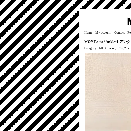
Home
-
My account
-
Contact
-
Po
MOY Paris / Anklet
Category :
MOY Paris
,
アンクレ