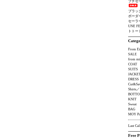
プチセ
ブラッ
ボーダ
セーラ
UNE F
トトート
Categ
From Ei
SALE
from mi
COAT
SUITS
JACKE
DRESS
Cut&Sa
Shirts／
BOTTO
KNIT
Sweat
BAG
MOY Pa
Last Cal
Free P