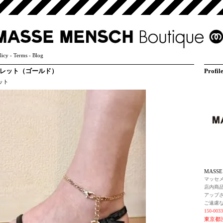
licy
-
Terms
-
Blog
1 アンクレット（ゴールド）
Profil
ット
MASS
マッセ
店内商
アップ
ご遠慮
150-0033
東京都渋