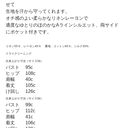
せて
生地を汗から守ってくれます。
オチ感のよい柔らかなリネンレーヨンで
適度なゆとりのほのかなAラインシルエット、両サイド
にポケット付きです。
リネン55％、レーヨン45％ 裏地：コットン65％、シルク35%
ドライクリーニング
出来上がり寸法（サイズ36）
バスト
95c
ヒップ
108c
肩幅
40c
着丈
105c
け回し
126c
出来上がり寸法（サイズ38）
バスト
99c
ヒップ
112c
肩幅
41c
着丈
106c